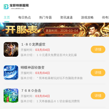
主页
每日热点
热门专题
资讯速递
游戏攻略
传奇
更新时间：2026-03-04
１·８０龙腾盛世
详情
开服时间：
03月/04日
版本介绍：
１０元通关免费送首冲火龙乱爆
蝴蝶神器轻微变
详情
开服时间：
03月/04日
版本介绍：
＂简单粗暴耐玩好玩不伤脑跪求体验
７６８０合击
详情
开服时间：
03月/04日
版本介绍：
１天终极极品６１切全爆低消费简