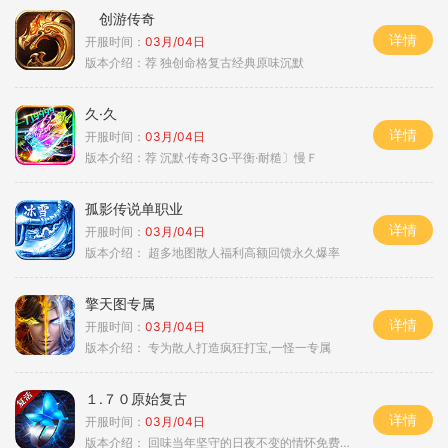
创游传奇
详情
开服时间：
03月/04日
版本介绍：
荐 独创命格复古经典原味沉默
久·久
详情
开服时间：
03月/04日
版本介绍：
荐 沉默·传奇3G·平衡·耐糙〕慢Ｆ
孤影传说单职业
详情
开服时间：
03月/04日
版本介绍：
超多地图散人福利高额回馈永久爆率
擎天图专属
详情
开服时间：
03月/04日
版本介绍：
专为散人打造疯狂打宝,一怪一专属
１.７０原始复古
详情
开服时间：
03月/04日
版本介绍：
回味当年坚守的日夜不变的情怀免费绿色