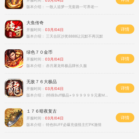
开服时间：
03月/04日
版本介绍：
┉散人追梦┉无套路┉可养老┉
大鱼传奇
详情
开服时间：
03月/04日
版本介绍：
三天合区沙奖8888让沉默不再沉默
绿色７０金币
详情
开服时间：
03月/04日
版本介绍：
赤月屠龙终极品牌长久服
无敌７６大极品
详情
开服时间：
03月/04日
版本介绍：
(特殊Buff极品+９９９９９９元素Max）
１７６暗夜复古
详情
开服时间：
03月/04日
版本介绍：
特色BUFF必爆充值怪主打PK激情