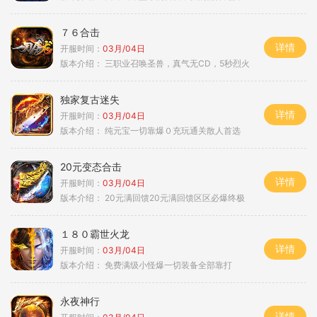
７６合击
详情
开服时间：
03月/04日
版本介绍：
三职业召唤圣兽，真气无CD，5秒烈火
独家复古迷失
详情
开服时间：
03月/04日
版本介绍：
纯元宝一切靠爆０充玩通关散人首选
20元变态合击
详情
开服时间：
03月/04日
版本介绍：
20元满回馈20元满回馈区区必爆终极
１８０霸世火龙
详情
开服时间：
03月/04日
版本介绍：
免费满级小怪爆一切装备全部靠打
永夜神行
详情