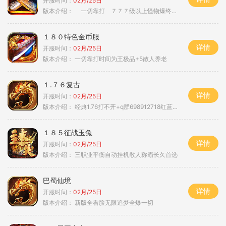
开服时间：
02月/25日
版本介绍：
一切靠打 ７７７级以上怪物爆终极 ＞
１８０特色金币服
详情
开服时间：
02月/25日
版本介绍：
一切靠打时间为王极品+5散人养老
１.７６复古
详情
开服时间：
02月/25日
版本介绍：
经典1.76打不开+q群698912718红蓝毒符免费
１８５征战玉兔
详情
开服时间：
02月/25日
版本介绍：
三职业平衡自动挂机散人称霸长久首选
巴蜀仙境
详情
开服时间：
02月/25日
版本介绍：
新版全看脸无限追梦全爆一切