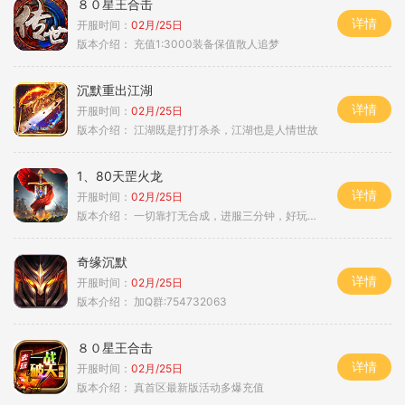
８０星王合击
详情
开服时间：
02月/25日
版本介绍：
充值1:3000装备保值散人追梦
沉默重出江湖
详情
开服时间：
02月/25日
版本介绍：
江湖既是打打杀杀，江湖也是人情世故
1、80天罡火龙
详情
开服时间：
02月/25日
版本介绍：
一切靠打无合成，进服三分钟，好玩一整年。
奇缘沉默
详情
开服时间：
02月/25日
版本介绍：
加Q群:754732063
８０星王合击
详情
开服时间：
02月/25日
版本介绍：
真首区最新版活动多爆充值