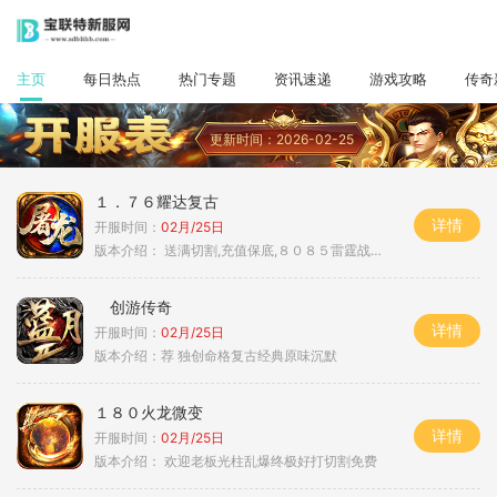
主页
每日热点
热门专题
资讯速递
游戏攻略
传奇
更新时间：2026-02-25
１．７６耀达复古
详情
开服时间：
02月/25日
版本介绍：
送满切割,充值保底,８０８５雷霆战神微变
创游传奇
详情
开服时间：
02月/25日
版本介绍：
荐 独创命格复古经典原味沉默
１８０火龙微变
详情
开服时间：
02月/25日
版本介绍：
欢迎老板光柱乱爆终极好打切割免费