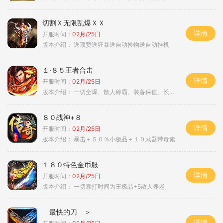
切割Ｘ无限乱爆ＸＸ
详情
开服时间：
02月/25日
版本介绍：
送顶赞送狂暴送自动捡物送自动挂机
１·８５王者合击
详情
开服时间：
02月/25日
版本介绍：
一切全爆、散人称霸、装备保值、长期耐玩
８０战神+８
详情
开服时间：
02月/25日
版本介绍：
暴击＋５０％小极品＋１０武器带毒素
１８０特色金币服
详情
开服时间：
02月/25日
版本介绍：
一切靠打时间为王极品+5散人养老
最快的刀 ＞
详情