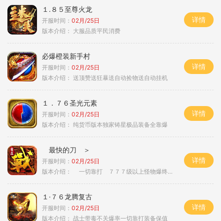
１.８５至尊火龙
详情
开服时间：
02月/25日
版本介绍：
大服品质平民消费
必爆橙装新手村
详情
开服时间：
02月/25日
版本介绍：
送顶赞送狂暴送自动捡物送自动挂机
１．７６圣光元素
详情
开服时间：
02月/25日
版本介绍：
纯货币版本独家铸星极品装备全靠爆
最快的刀 ＞
详情
开服时间：
02月/25日
版本介绍：
一切靠打 ７７７级以上怪物爆终极 ＞
１·７６龙腾复古
详情
开服时间：
02月/25日
版本介绍：
战士带毒不关爆率一切靠打装备保值