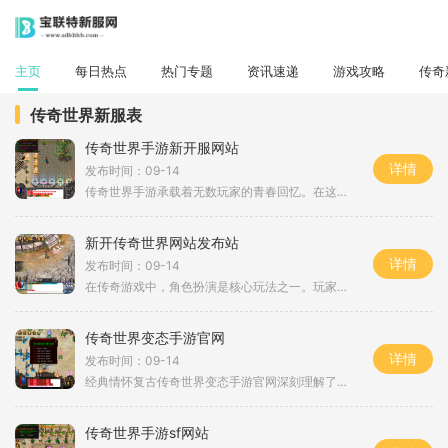
主页
每日热点
热门专题
资讯速递
游戏攻略
传奇
传奇世界新服表
传奇世界手游新开服网站
详情
发布时间：09-14
传奇世界手游承载着无数玩家的青春回忆。在这款游戏中，玩家将回到那个热血沸腾的传奇时代，体验刺激的打斗和深厚的友情。游戏的背景设定在一个充满魔法和奇幻的世界中，玩家可以选择不同的职业，如战士、法师、道士等，每个职业都有其独特的技能和玩法。角色
新开传奇世界网站发布站
详情
发布时间：09-14
在传奇游戏中，角色扮演是核心玩法之一。玩家可以选择不同的职业，如战士、法师和道士，每种职业都有其独特的技能和战斗风格。火墙技能是法师职业的重要技能之一，能够在战斗中制造出一道强大的火墙，造成大量伤害并限制敌人的行动。合理利用火墙技能，不仅能
传奇世界变态手游官网
详情
发布时间：09-14
经典情怀复古传奇世界变态手游官网深刻理解了玩家对于经典的渴望。在这款游戏中，你将重温最初的传奇情怀，回到那个充满热血与激情的年代。游戏在画面风格和音效上都尽量保留了原版传奇的风格，使得老玩家能够感受到熟悉的氛围，而新玩家也能快速融入这个传奇
传奇世界手游sf网站