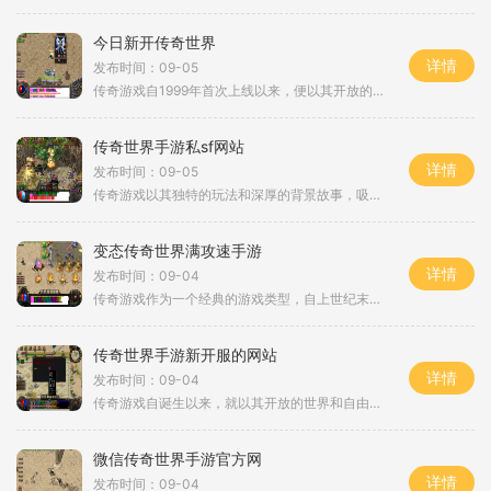
今日新开传奇世界
详情
发布时间：09-05
传奇游戏自1999年首次上线以来，便以其开放的世界、丰富的职业设定和独特的社交系统吸引了无数玩家。在传奇世界中，玩家可以选择不同的职业，如战士、法师、道士等，每个职业都有其独特的技能和玩法。战士以高防御和强大的近战能力为主，法师则以其高爆发
传奇世界手游私sf网站
详情
发布时间：09-05
传奇游戏以其独特的玩法和深厚的背景故事，吸引了无数玩家的关注。游戏中，玩家可以选择不同的职业，如战士、法师和道士，每个职业都有其独特的技能和发展方向。通过角色扮演，玩家能够在游戏中与其他玩家互动、组队打怪、完成任务，甚至争夺资源与领地。在私
变态传奇世界满攻速手游
详情
发布时间：09-04
传奇游戏作为一个经典的游戏类型，自上世纪末问世以来便赢得了大量玩家的青睐。游戏中玩家们可以自由选择角色，体验丰富多彩的冒险旅程。尤其是在变态传奇世界满攻速手游中，游戏不仅保留了传统传奇的经典元素，还进行了多方面的创新与优化，使得玩家在游戏中
传奇世界手游新开服的网站
详情
发布时间：09-04
传奇游戏自诞生以来，就以其开放的世界和自由的角色扮演系统吸引了无数玩家。玩家可以选择不同的职业，参与各种任务、打怪和与其他玩家进行对战。新开服的网站提供了便捷的注册方式，让新玩家能够快速加入到这个充满冒险与挑战的世界中。角色扮演与职业组合在
微信传奇世界手游官方网
详情
发布时间：09-04