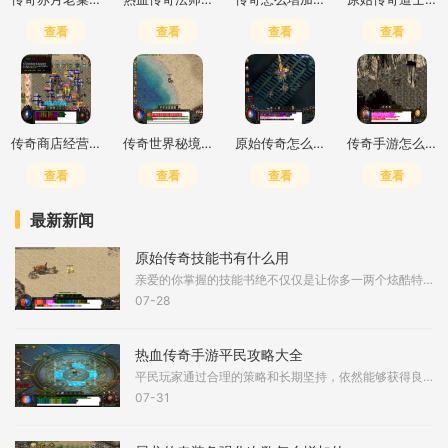
查看
查看
查看
查看
传奇商店经营与打造英雄选择
传奇世界秘境从哪进
原始传奇怎么捡东西
传奇手游怎么加技能点
查看
查看
查看
查看
最新新闻
原始传奇技能书有什么用
亲爱的你掌握的技能书绝不仅仅是让你多一两个炫酷特效那么简单，它们可是实实在在提升你硬实力的关键宝贝。想象一下，当你从包裹里郑重地拿出一本技能书并学会上面记载的绝技
07-28
热血传奇手游平民攻略大全
平民玩家通过合理的策略和长期坚持，依然能够获得良好的游戏体验。游戏的核心体验围绕着职业选择、装备获取、资源管理、团队合作与日常活动规划展开。职业选择是首要步骤，战
07-31