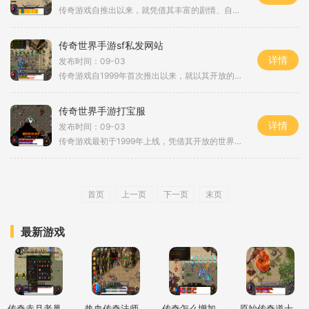
传奇游戏自推出以来，就凭借其丰富的剧情、自由的玩法和社交互动而深受玩家喜爱。游戏中，玩家可以选择不同的职业，参与到这个庞大的虚拟世界中，与其他玩家一同探索、战斗与合作。微信传奇世界手游不仅完美复刻了经典的传奇体验，还对其进行了优化，让新老玩
传奇世界手游sf私发网站
详情
发布时间：09-03
传奇游戏自1999年首次推出以来，就以其开放的世界观和自由度吸引了大量玩家。游戏中，玩家可以选择不同的职业，如战士、法师和道士，每个职业都有独特的技能和玩法，极大地丰富了游戏体验。尤其是在传奇世界手游SF私发网站中，玩家不仅可以体验到经典的
传奇世界手游打宝服
详情
发布时间：09-03
传奇游戏最初于1999年上线，凭借其开放的世界观和自由的角色扮演元素，迅速赢得了玩家的青睐。在这款游戏中，玩家可以选择不同的职业，进行打怪、升级、PK等多种活动。随着时间的推移，传奇游戏不断发展，推出了多个版本和衍生作品。而传奇世界手游打宝
首页
上一页
下一页
末页
最新游戏
传奇赤月老巢详细地图
热血传奇法师灭天火和流星火雨哪个好
传奇怎么增加技能等级上限
原始传奇道士怎么样