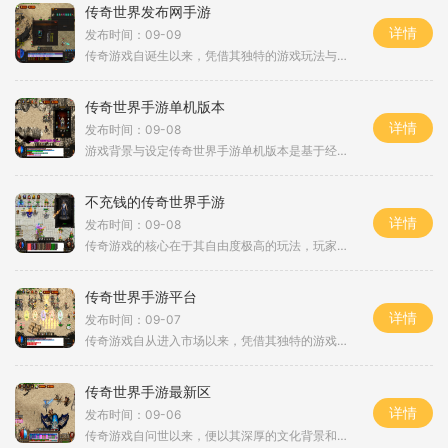
传奇世界发布网手游
详情
发布时间：09-09
传奇游戏自诞生以来，凭借其独特的游戏玩法与引人入胜的故事背景，吸引了无数玩家的关注。在这个虚拟世界中，玩家可以自由探索，完成各种任务，与其他玩家互动，甚至组队打boss。在传奇世界发布网手游中，玩家将再次体验到这一切，重温那个热血传奇的岁月
传奇世界手游单机版本
详情
发布时间：09-08
游戏背景与设定传奇世界手游单机版本是基于经典传奇游戏系列的延续和创新。游戏设定在一个充满魔法与剑术的奇幻世界，玩家将扮演一名勇士，在这里进行角色扮演，探索未知的土地，挑战强大的敌人，收集各种装备和道具。游戏的故事情节围绕着赤月终极的传说展开
不充钱的传奇世界手游
详情
发布时间：09-08
传奇游戏的核心在于其自由度极高的玩法，玩家可以选择不同的职业进行游戏。在传奇世界手游中，玩家可选择法师、道士和战士三大经典职业，每个职业都有其独特的技能和特点。法师以高爆发、高输出而闻名，能够释放全屏神技攻击，瞬间对敌人造成巨大的伤害；而道
传奇世界手游平台
详情
发布时间：09-07
传奇游戏自从进入市场以来，凭借其独特的游戏机制和丰富的剧情吸引了大量的玩家。在传奇世界手游中，玩家可以选择不同的职业，如战士、法师和道士，每个职业都有其独特的技能和玩法。战士以强大的近战攻击和耐久著称，法师则擅长范围魔法攻击，而道士则是团队
传奇世界手游最新区
详情
发布时间：09-06
传奇游戏自问世以来，便以其深厚的文化背景和丰富的玩法吸引了大批忠实粉丝。游戏中，玩家可以通过角色扮演，深入体验到一个充满魔法与战斗的奇幻世界。无论是新手玩家还是资深玩家，都能在这里找到属于自己的乐趣。在传奇世界手游的最新区，玩家将能够享受到